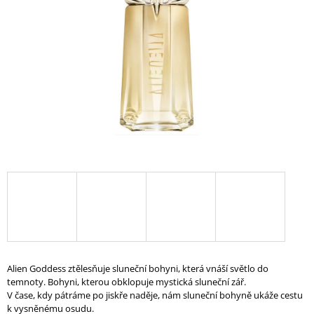
A
J
Í
T
?
HLEDAT
D
O
P
O
Alien Goddess ztělesňuje sluneční bohyni, která vnáší světlo do
R
temnoty. Bohyni, kterou obklopuje mystická sluneční zář.
U
V čase, kdy pátráme po jiskře naděje, nám sluneční bohyně ukáže cestu
Č
k vysněnému osudu.
U