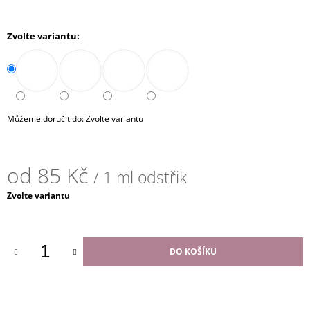
Můžeme doručit do:
Zvolte variantu
od
85 Kč
/ 1 ml odstřik
Měrná
Zvolte variantu
cena:
DO KOŠÍKU