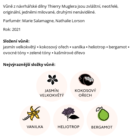
J
Vůně z návrhářské dílny Thierry Muglera jsou zvláštní, neotřelé,
E
originální, jedněmi milované, druhými nenáviděné.
M
Parfumér: Marie Salamagne, Nathalie Lorson
E
Rok: 2021
LIBRE
INTENSE
Složení vůně:
EDP
jasmín velkokvětý ⦁ kokosový ořech ⦁ vanilka ⦁ heliotrop ⦁ bergamot ⦁
86
ovocné tóny ⦁ zelené tóny ⦁ kašmírové dřevo
Kč
Nejvýraznější složky vůně: