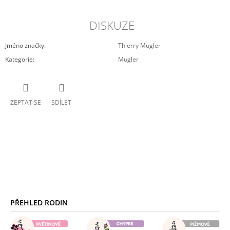
DISKUZE
Jméno značky
:
Thierry Mugler
Kategorie
:
Mugler
ZEPTAT SE
SDÍLET
Z
Á
PŘEHLED RODIN
P
A