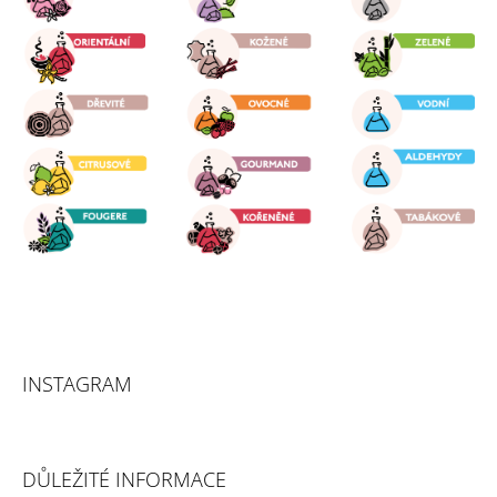
T
Í
INSTAGRAM
DŮLEŽITÉ INFORMACE