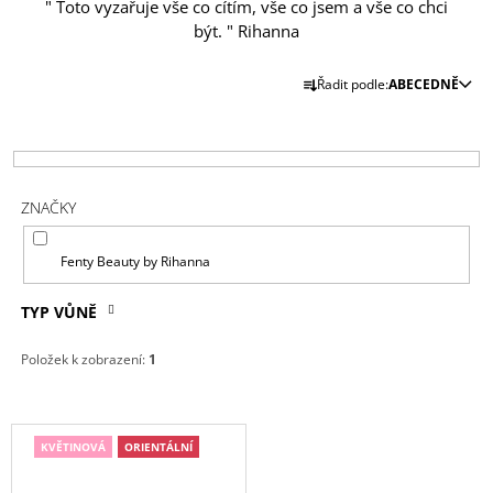
" Toto vyzařuje vše co cítím, vše co jsem a vše co chci
A
být. " Rihanna
J
Ř
Í
Řadit podle:
ABECEDNĚ
A
T
Z
?
E
N
ZNAČKY
Í
P
HLEDAT
Fenty Beauty by Rihanna
R
O
TYP VŮNĚ
D
D
U
Položek k zobrazení:
1
O
K
P
O
T
R
V
Ů
U
KVĚTINOVÁ
ORIENTÁLNÍ
Ý
Č
U