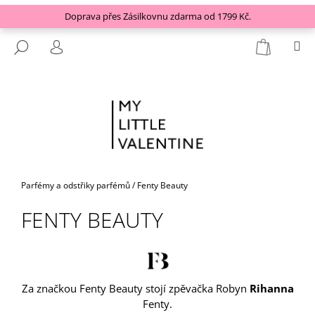
K
Přejít
Doprava přes Zásilkovnu zdarma od 1799 Kč.
O
na
ZPĚT
ZPĚT
obsah
NÁKUP
Š
M
HLEDAT
KOŠÍK
PŘIHLÁŠENÍ
Í
C
K
O
P
O
T
Ř
E
Domů
Parfémy a odstřiky parfémů
/
Fenty Beauty
B
FENTY BEAUTY
U
J
E
T
Za značkou Fenty Beauty stojí zpěvačka Robyn
Rihanna
E
Fenty.
N