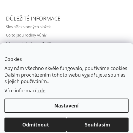
DŮLEŽITÉ INFORMACE
Slovníček vonných složek
Co to jsou rodiny vůní?
Jak vonné složky vznikají?
Svět vůní a parfémů
Cookies
O nás
Aby nám všechno skvěle fungovalo, používáme cookies.
Kontakty
Dalším procházením tohoto webu vyjadřujete souhlas
Doprava a vrácení zboží
s jejich používáním..
Obchodní podmínky
Více informací
zde
.
Podmínky ochrany osobních údajů
Nastavení
© 2026 My Little Valentine. Všechna práva
Vytvořil Shoptet
Odmítnout
Souhlasím
vyhrazena.