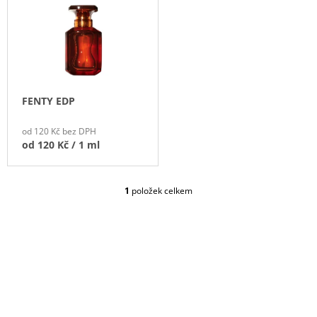
P
J
I
E
S
M
P
E
R
C'EST
PARIS
O
!
FENTY EDP
D
EDT
U
70
od 120 Kč bez DPH
Kč
K
od
120 Kč
/ 1 ml
T
Ů
1
položek celkem
O
V
L
Á
D
A
C
Í
P
Z