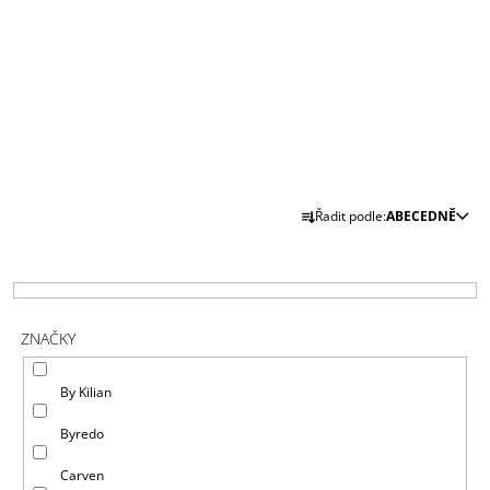
J
E
M
E
Y
PARFUM
73
Kč
Ř
Řadit podle:
ABECEDNĚ
A
Z
E
N
ZNAČKY
Í
P
By Kilian
R
O
Byredo
D
Carven