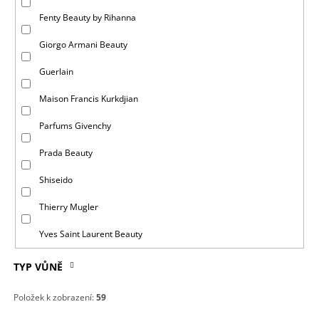
U
K
Fenty Beauty by Rihanna
T
Giorgo Armani Beauty
Ů
Guerlain
Maison Francis Kurkdjian
Parfums Givenchy
Prada Beauty
Shiseido
Thierry Mugler
Yves Saint Laurent Beauty
TYP VŮNĚ
Položek k zobrazení:
59