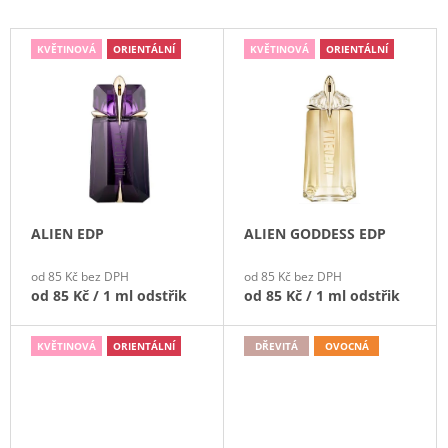
V
KVĚTINOVÁ
ORIENTÁLNÍ
KVĚTINOVÁ
ORIENTÁLNÍ
Ý
P
I
S
P
R
O
ALIEN EDP
ALIEN GODDESS EDP
D
U
od 85 Kč bez DPH
od 85 Kč bez DPH
K
od
85 Kč
/ 1 ml odstřik
od
85 Kč
/ 1 ml odstřik
T
Ů
KVĚTINOVÁ
ORIENTÁLNÍ
DŘEVITÁ
OVOCNÁ