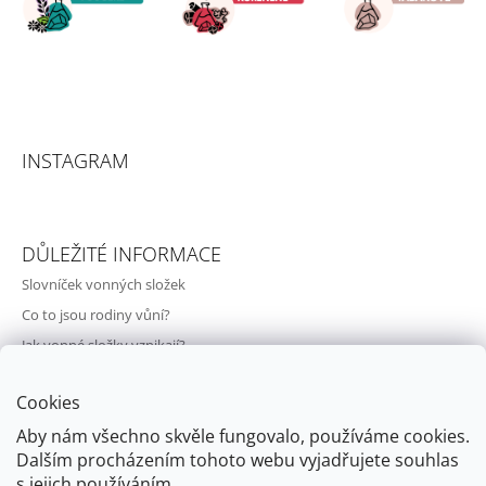
INSTAGRAM
DŮLEŽITÉ INFORMACE
Slovníček vonných složek
Co to jsou rodiny vůní?
Jak vonné složky vznikají?
Svět vůní a parfémů
Cookies
O nás
Aby nám všechno skvěle fungovalo, používáme cookies.
Kontakty
Dalším procházením tohoto webu vyjadřujete souhlas
Doprava a vrácení zboží
s jejich používáním..