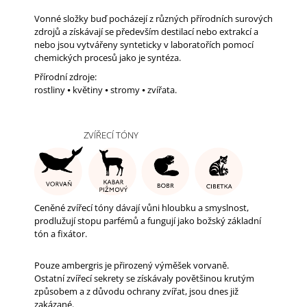
A
Vonné složky buď pocházejí z různých přírodních surových
J
zdrojů a získávají se především destilací nebo extrakcí a
nebo jsou vytvářeny synteticky v laboratořích pomocí
Í
chemických procesů jako je syntéza.
T
Přírodní zdroje:
?
rostliny ⦁ květiny ⦁ stromy ⦁ zvířata.
ZVÍŘECÍ TÓNY
HLEDAT
Ceněné zvířecí tóny dávají vůni hloubku a smyslnost,
D
p
rodlužují stopu parfémů a fungují jako božský základní
O
tón a fixátor.
P
O
Pouze ambergris je přirozený výměšek vorvaně.
R
Ostatní zvířecí sekrety se získávaly povětšinou krutým
U
způsobem a z důvodu ochrany zvířat, jsou dnes již
Č
zakázané.
U