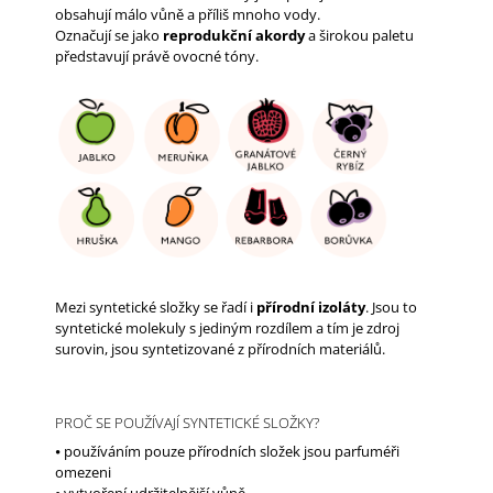
obsahují málo vůně a příliš mnoho vody.
Označují se jako
reprodukční akordy
a širokou paletu
představují právě ovocné tóny.
Mezi syntetické složky se řadí i
přírodní izoláty
. Jsou to
syntetické molekuly s jediným rozdílem a tím je zdroj
surovin, jsou syntetizované z přírodních materiálů.
PROČ SE POUŽÍVAJÍ SYNTETICKÉ SLOŽKY?
⦁ používáním pouze přírodních složek jsou parfuméři
omezeni
⦁ vytvoření udržitelnější vůně