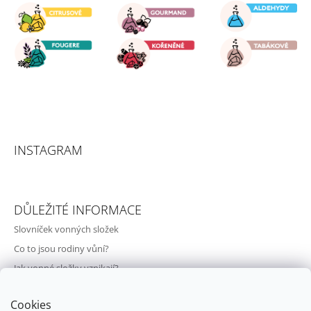
INSTAGRAM
DŮLEŽITÉ INFORMACE
Slovníček vonných složek
Co to jsou rodiny vůní?
Jak vonné složky vznikají?
Svět vůní a parfémů
Cookies
O nás