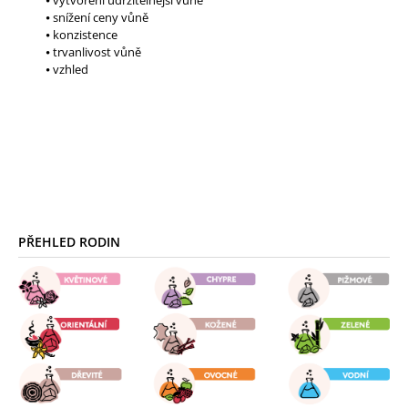
⦁ snížení ceny vůně
⦁ konzistence
⦁ trvanlivost vůně
⦁ vzhled
Z
Á
PŘEHLED RODIN
P
A
T
Í