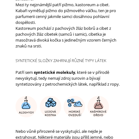
Mezi ty nejznámější patří pižmo, kastoreum a cibet.
J
Kabaři vyměšují pižmo do pižmového váčku, ten je pro
E
parfumerii cenný jakmile samci dosáhnou pohlavní
M
dospělosti.
E
Kastoreum pochází z pachových žláz bobrů a cibet z
LIBRE
pachových žláz cibetek (samců i samic), c
ibetka je
INTENSE
masožravá divoká kočka s jedinečným vzorem černých
EDP
znaků na srsti.
86
Kč
SYNTETICKÉ SLOŽKY ZAHRNUJÍ RŮZNÉ TYPY LÁTEK
Patří sem
syntetické molekuly
, které se v přírodě
nevyskytují, tedy nemají zdroj surovin a bývají
syntetizovány z petrochemických látek, například z ropy.
Nebo vůně přirozeně se vyskytující, ale nejde je
extrahovat. Některé materiály jsou příliš jemné, nebo