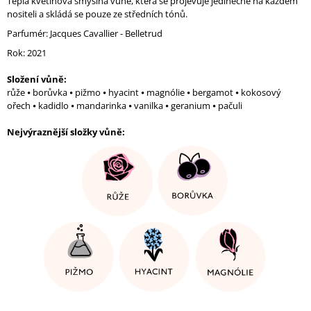
Teplá květinová smyslná vůně, která se
projevuje jedinečně na každém
J
nositeli a skládá se pouze ze středních tónů.
E
Parfumér: Jacques Cavallier - Belletrud
M
E
Rok: 2021
LIBRE
Složení vůně:
PARFUM
růže ⦁ borůvka ⦁ pižmo ⦁ hyacint ⦁ magnólie ⦁ bergamot ⦁ kokosový
88
ořech ⦁ kadidlo ⦁ mandarinka ⦁ vanilka ⦁ geranium ⦁ pačuli
Kč
Nejvýraznější složky vůně
: