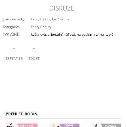
DISKUZE
Jméno značky
:
Fenty Beauty by Rihanna
Kategorie
:
Fenty Beauty
TYP VŮNĚ
:
květinová, orientální, růžová, na podzim / zimu, teplá
ZEPTAT SE
SDÍLET
Z
Á
PŘEHLED RODIN
P
A