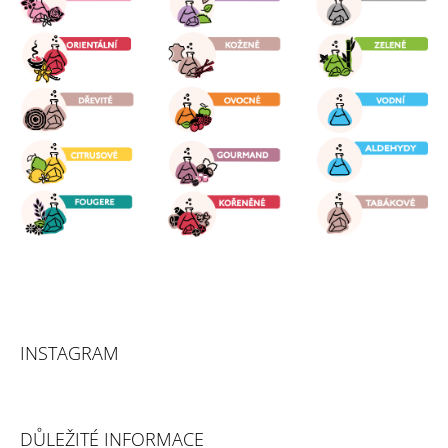
T
Í
INSTAGRAM
DŮLEŽITÉ INFORMACE