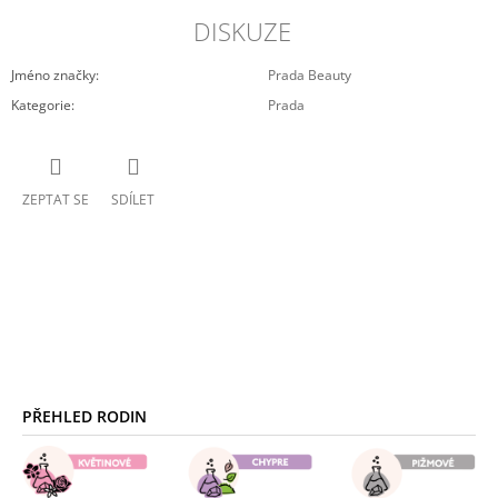
DISKUZE
Jméno značky
:
Prada Beauty
Kategorie
:
Prada
ZEPTAT SE
SDÍLET
Z
Á
PŘEHLED RODIN
P
A
T