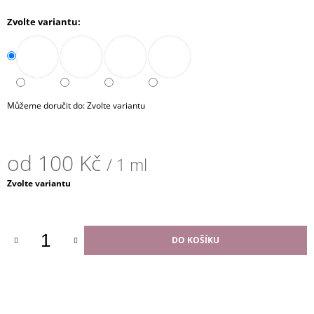
Můžeme doručit do:
Zvolte variantu
od
100 Kč
/ 1 ml
Měrná
Zvolte variantu
cena:
DO KOŠÍKU