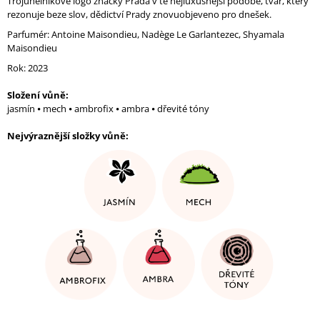
Trojúhelníkové logo značky Prada v té nejluxusnější podobě, tvar, který
J
rezonuje beze slov, dědictví Prady znovuobjeveno pro dnešek.
E
Parfumér:
Antoine Maisondieu, Nadège Le
Garlantezec, Shyamala
M
Maisondieu
E
Rok: 2023
Y
PARFUM
Složení vůně:
73
jasmín ⦁ mech ⦁ ambrofix ⦁ ambra ⦁ dřevité tóny
Kč
Nejvýraznější složky vůně
: