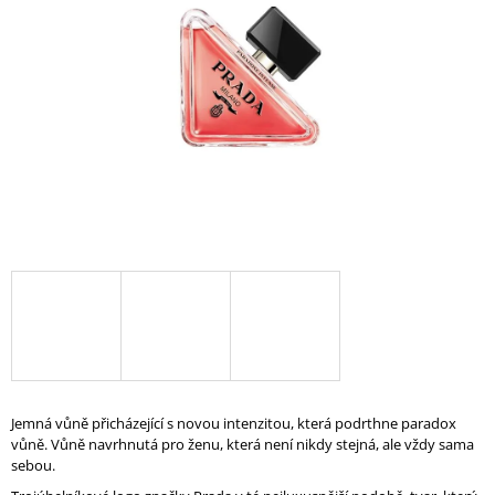
A
J
Í
T
?
HLEDAT
D
O
P
O
Jemná vůně přicházející s novou intenzitou, která podrthne paradox
R
vůně.
Vůně navrhnutá pro ženu, která není nikdy stejná, ale vždy sama
U
sebou.
Č
U