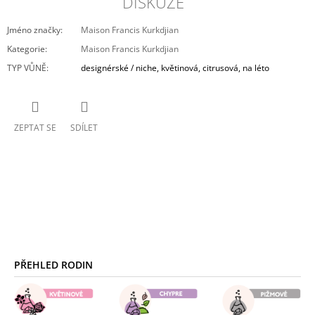
DISKUZE
Jméno značky
:
Maison Francis Kurkdjian
Kategorie
:
Maison Francis Kurkdjian
TYP VŮNĚ
:
designérské / niche, květinová, citrusová, na léto
ZEPTAT SE
SDÍLET
Z
Á
PŘEHLED RODIN
P
A
T