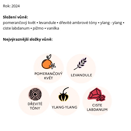
J
Rok: 2024
E
M
Složení vůně:
E
pomerančový květ ⦁ levandule ⦁ dřevité ambrové tóny ⦁ ylang - ylang ⦁
ciste labdanum ⦁ pižmo ⦁ vanilka
LIBRE
INTENSE
EDP
Nejvýraznější složky vůně
:
86
Kč