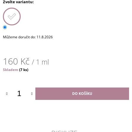
Můžeme doručit do:
11.8.2026
160 Kč
/ 1 ml
Měrná
Skladem
(7 ks)
cena:
DO KOŠÍKU