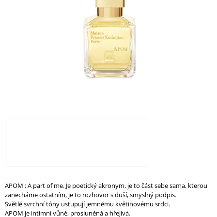
A
J
Í
T
?
HLEDAT
D
O
P
O
APOM : A part of me. Je poetický akronym, je to část sebe sama, kterou
R
zanecháme ostatním, je to rozhovor s duší, smyslný podpis.
U
Světlé svrchní tóny ustupují jemnému květinovému srdci.
Č
APOM je
intimní vůně, prosluněná a hřejivá.
U