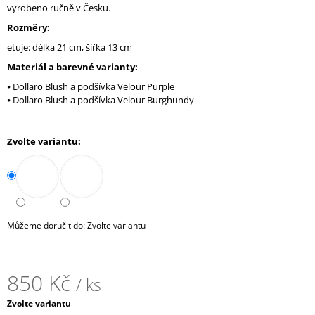
vyrobeno ručně v Česku.
J
E
Rozměry:
M
etuje: délka 21 cm, šířka 13 cm
E
Materiál a barevné varianty:
FENTY
EDP
⦁ Dollaro Blush a podšívka Velour Purple
⦁ Dollaro Blush a podšívka Velour Burghundy
120
Kč
Můžeme doručit do:
Zvolte variantu
850 Kč
/ ks
Měrná
Zvolte variantu