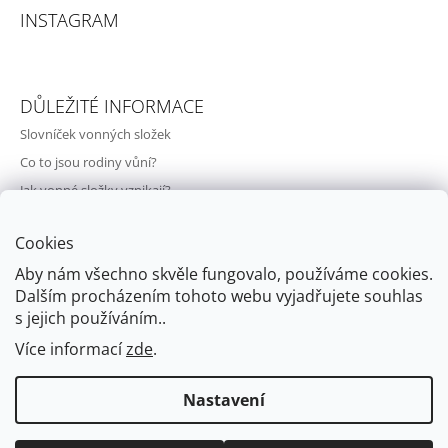
INSTAGRAM
DŮLEŽITÉ INFORMACE
Slovníček vonných složek
Co to jsou rodiny vůní?
Jak vonné složky vznikají?
Svět vůní a parfémů
Cookies
O nás
Aby nám všechno skvěle fungovalo, používáme cookies.
Kontakty
Dalším procházením tohoto webu vyjadřujete souhlas
Doprava a vrácení zboží
s jejich používáním..
Obchodní podmínky
Více informací
zde
.
Podmínky ochrany osobních údajů
Nastavení
© 2026 My Little Valentine. Všechna práva
Vytvořil Shoptet