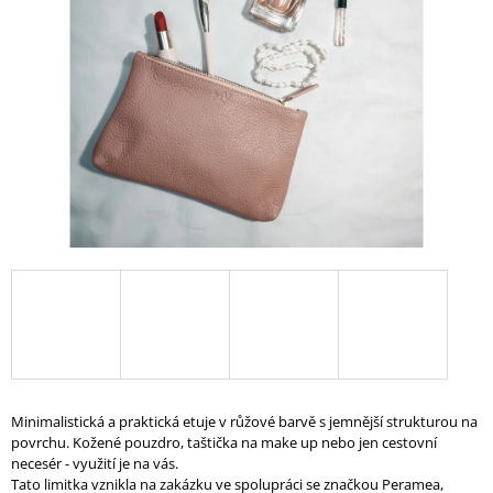
A
J
Í
T
?
HLEDAT
D
O
P
O
Minimalistická a praktická etuje v růžové barvě s jemnější strukturou na
R
povrchu
.
Kožené pouzdro, taštička na make up nebo jen cestovní
U
necesér - využití je na vás.
Č
Tato limitka vznikla na zakázku ve spolupráci se značkou Peramea,
U