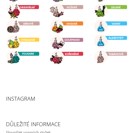
T
Í
INSTAGRAM
DŮLEŽITÉ INFORMACE
Slovníček vonných složek