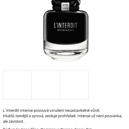
A
J
Í
T
?
HLEDAT
D
O
P
O
L´Interdit Intense posouvá vzrušení nezastavitelné vůně.
R
Hlubší, temější a syrová, zesiluje prohřešek.
Intense už není pozvánka,
U
ale závislost.
Č
U