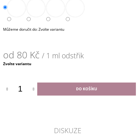
Můžeme doručit do:
Zvolte variantu
od
80 Kč
/ 1 ml odstřik
Měrná
Zvolte variantu
cena:
DO KOŠÍKU
DISKUZE