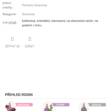
Jméno
Parfums Givenchy
značky
:
Kategorie
:
Givenchy
květinová, orientální, slavnostní, na slavnostní večer, na
TYP VŮNĚ
:
podzim / zimu
ZEPTAT SE
SDÍLET
Z
Á
PŘEHLED RODIN
P
A