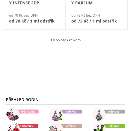
Y INTENSE EDP
Y PARFUM
od 70 Kč bez DPH
od 73 Kč bez DPH
od
70 Kč
/ 1 ml odstřik
od
73 Kč
/ 1 ml odstřik
10
položek celkem
O
V
L
Á
D
A
C
Í
P
Z
R
Á
V
PŘEHLED RODIN
P
K
Y
A
V
T
Ý
P
Í