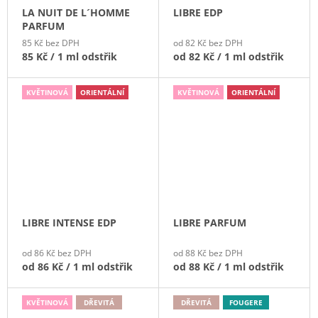
J
LA NUIT DE L´HOMME
LIBRE EDP
E
PARFUM
M
85 Kč bez DPH
od 82 Kč bez DPH
E
85 Kč
/ 1 ml odstřik
od
82 Kč
/ 1 ml odstřik
Y
INTENSE
KVĚTINOVÁ
ORIENTÁLNÍ
KVĚTINOVÁ
ORIENTÁLNÍ
EDP
70
Kč
LIBRE INTENSE EDP
LIBRE PARFUM
od 86 Kč bez DPH
od 88 Kč bez DPH
od
86 Kč
/ 1 ml odstřik
od
88 Kč
/ 1 ml odstřik
KVĚTINOVÁ
DŘEVITÁ
DŘEVITÁ
FOUGERE