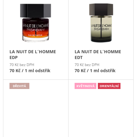
Ý
E
A
P
N
J
I
Í
Í
S
P
T
P
R
?
R
O
O
D
LA NUIT DE L´HOMME
LA NUIT DE L´HOMME
D
EDP
EDT
U
U
70 Kč bez DPH
70 Kč bez DPH
K
K
70 Kč
/ 1 ml odstřik
70 Kč
/ 1 ml odstřik
HLEDAT
T
T
Ů
Ů
DŘEVITÁ
KVĚTINOVÁ
ORIENTÁLNÍ
D
O
P
O
R
U
Č
U